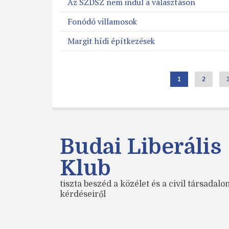
Az SZDSZ nem indul a választáson
Fonódó villamosok
Margit hídi építkezések
Jelenlegi
1
Page
2
Oldalszámozás
oldal
Budai Liberális
Klub
tiszta beszéd a közélet és a civil társadal
kérdéseiről