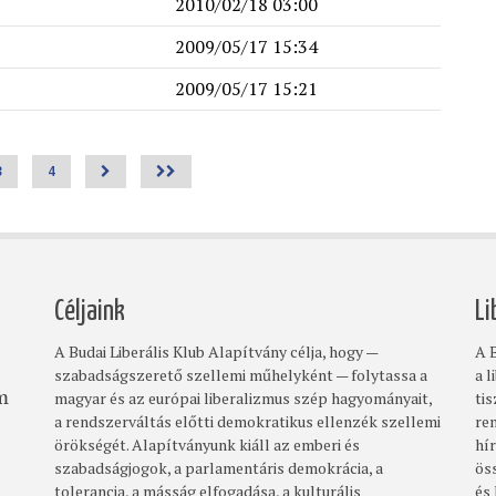
2010/02/18 03:00
2009/05/17 15:34
2009/05/17 15:21
Page
3
Page
4
>
>>
Céljaink
Li
A Budai Liberális Klub Alapítvány célja, hogy —
A B
szabadságszerető szellemi műhelyként — folytassa a
a l
magyar és az európai liberalizmus szép hagyományait,
ti
om
a rendszerváltás előtti demokratikus ellenzék szellemi
re
örökségét. Alapítványunk kiáll az emberi és
hí
szabadságjogok, a parlamentáris demokrácia, a
ös
tolerancia, a másság elfogadása, a kulturális
és