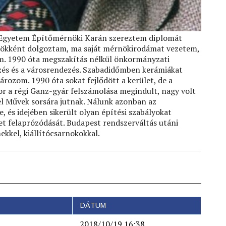
 Egyetem Építőmérnöki Karán szereztem diplomát
nökként dolgoztam, ma saját mérnökirodámat vezetem,
zom. 1990 óta megszakítás nélkül önkormányzati
ezés és a városrendezés. Szabadidőmben kerámiákat
ározom. 1990 óta sokat fejlődött a kerület, de a
or a régi Ganz-gyár felszámolása megindult, nagy volt
el Művek sorsára jutnak. Nálunk azonban az
 és idejében sikerült olyan építési szabályokat
et felaprózódását. Budapest rendszerváltás utáni
kkel, kiállítócsarnokokkal.
DÁTUM
2018/10/19 16:38