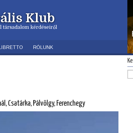
ális Klub
vil társadalom kérdéseiről
LIBRETTO
RÓLUNK
Ke
l, Csatárka, Pálvölgy, Ferenchegy