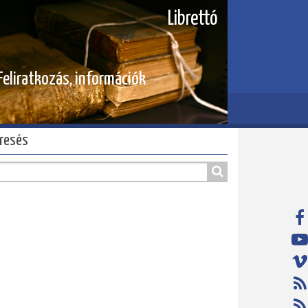
Librettó
Feliratkozás, információk
resés